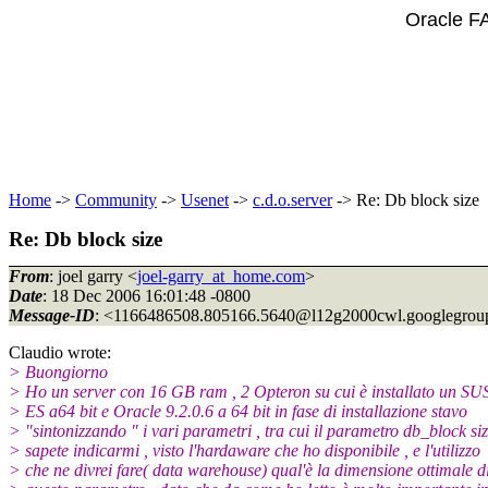
Oracle F
Home
->
Community
->
Usenet
->
c.d.o.server
-> Re: Db block size
Re: Db block size
From
: joel garry <
joel-garry_at_home.com
>
Date
: 18 Dec 2006 16:01:48 -0800
Message-ID
: <1166486508.805166.5640@l12g2000cwl.
googlegrou
Claudio wrote:
> Buongiorno
> Ho un server con 16 GB ram , 2 Opteron su cui è installato un SU
> ES a64 bit e Oracle 9.2.0.6 a 64 bit in fase di installazione stavo
> "sintonizzando " i vari parametri , tra cui il parametro db_block siz
> sapete indicarmi , visto l'hardaware che ho disponibile , e l'utilizzo
> che ne divrei fare( data warehouse) qual'è la dimensione ottimale d