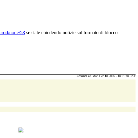
prod/node/58
se state chiedendo notizie sul formato di blocco
Received on
Mon Dec 18 2006 - 18:01:48 CST