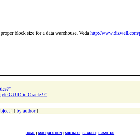
n
e proper block size for a data warehouse. Veda
http://www.dizwell.com/
ties?"
tyle GUID in Oracle 9"
bject
] [
by author
]
HOME
|
ASK QUESTION
|
ADD INFO
|
SEARCH
|
E-MAIL US