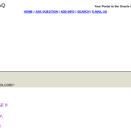
AQ
Your Portal to the Oracl
HOME
|
ASK QUESTION
|
ADD INFO
|
SEARCH
|
E-MAIL US
ps.com>
SE 9
e,
i