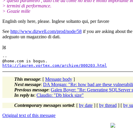
> questo parametro , dato che da come ho letto è molto importante i
> termini di performance.
> Geazie mille
English only here, please. Inglese soltanto qui, per favore
See
http://www.dizwell.com/prod/node/58
if you are asking about th
adeguato un magazzino di dati.
jg
-- 

@home.
http://lauren.vortex.com/archive/000203.html
This message
: [
Message body
]
Next message
:
DA Morgan: "Re: how bad are these vulnerabili
Previous message
:
Galen Boyer: "Re: Generating SQLServer s
In reply to
:
Claudio: "Db block size"
Contemporary messages sorted
: [
by date
] [
by thread
] [
by su
Original text of this message