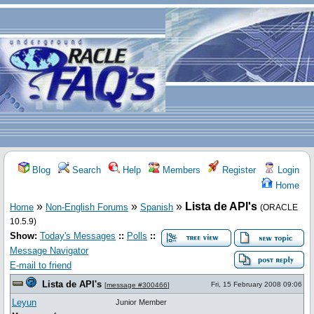
Blog
Search
Help
Members
Register
Login
Home
»
»
»
Lista de API's
Home
Non-English Forums
Spanish
(ORACLE
10.5.9)
Show:
Today's Messages
::
Polls
::
Message Navigator
E-mail to friend
Lista de API's
Fri, 15 February 2008 09:06
[
message #300466
]
Leyun
Junior Member