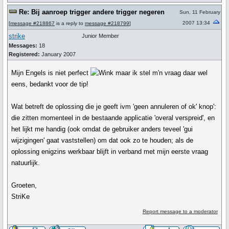
Re: Bij aanroep trigger andere trigger negeren
Sun, 11 February
2007 13:34
[
message #218867
is a reply to
message #218799
]
strike
Junior Member
Messages:
18
Registered:
January 2007
Mijn Engels is niet perfect
maar ik stel m'n vraag daar wel
eens, bedankt voor de tip!
Wat betreft de oplossing die je geeft ivm 'geen annuleren of ok' knop':
die zitten momenteel in de bestaande applicatie 'overal verspreid', en
het lijkt me handig (ook omdat de gebruiker anders teveel 'gui
wijzigingen' gaat vaststellen) om dat ook zo te houden; als de
oplossing enigzins werkbaar blijft in verband met mijn eerste vraag
natuurlijk.
Groeten,
StriKe
Report message to a moderator