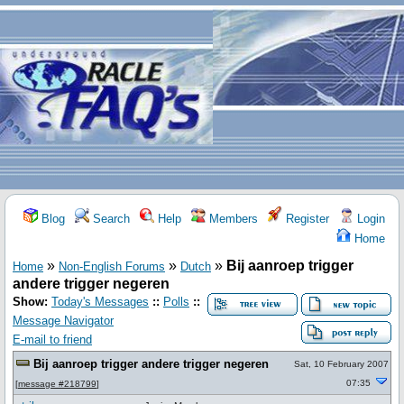
Blog
Search
Help
Members
Register
Login
Home
»
»
»
Bij aanroep trigger
Home
Non-English Forums
Dutch
andere trigger negeren
Show:
Today's Messages
::
Polls
::
Message Navigator
E-mail to friend
Bij aanroep trigger andere trigger negeren
Sat, 10 February 2007
07:35
[
message #218799
]