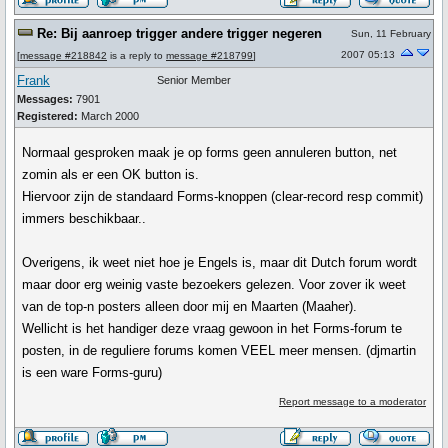
Re: Bij aanroep trigger andere trigger negeren
Sun, 11 February
2007 05:13
[
message #218842
is a reply to
message #218799
]
Frank
Senior Member
Messages:
7901
Registered:
March 2000
Normaal gesproken maak je op forms geen annuleren button, net
zomin als er een OK button is.
Hiervoor zijn de standaard Forms-knoppen (clear-record resp commit)
immers beschikbaar..
Overigens, ik weet niet hoe je Engels is, maar dit Dutch forum wordt
maar door erg weinig vaste bezoekers gelezen. Voor zover ik weet
van de top-n posters alleen door mij en Maarten (Maaher).
Wellicht is het handiger deze vraag gewoon in het Forms-forum te
posten, in de reguliere forums komen VEEL meer mensen. (djmartin
is een ware Forms-guru)
Report message to a moderator