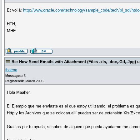
Et voilà:
http://www.oracle.com/technology/sample_code/tech/pl_sql/htdo
HTH,
MHE
Re: How Send Emails with Attachment (Files .xls, .doc,.Gif,.Jpg
jbaena
Messages:
3
Registered:
March 2005
Hola Maaher.
El Ejemplo que me enviaste es el que estoy utilizando, el problema es que
Http y los Archivos que se colocan allí pueden ser de extensión Xls(Excel
Gracias por tu ayuda, si sabes de alguien que pueda ayudarme me come