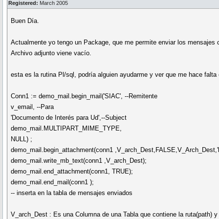
Registered:
March 2005
Buen Día.
Actualmente yo tengo un Package, que me permite enviar los mensajes con
Archivo adjunto viene vacío.
esta es la rutina Pl/sql, podría alguien ayudarme y ver que me hace falta
Conn1 := demo_mail.begin_mail('SIAC', --Remitente
v_email, --Para
'Documento de Interés para Ud',--Subject
demo_mail.MULTIPART_MIME_TYPE,
NULL) ;
demo_mail.begin_attachment(conn1 ,V_arch_Dest,FALSE,V_Arch_Dest,'b
demo_mail.write_mb_text(conn1 ,V_arch_Dest);
demo_mail.end_attachment(conn1, TRUE);
demo_mail.end_mail(conn1 );
-- inserta en la tabla de mensajes enviados
V_arch_Dest : Es una Columna de una Tabla que contiene la ruta(path) y 