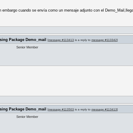
 sin embargo cuando se envía como un mensaje adjunto con el Demo_Mail,lleg
) using Package Demo_mail
[
message #113413
is a reply to
message #113342
]
Senior Member
) using Package Demo_mail
[
message #113503
is a reply to
message #113413
]
Senior Member