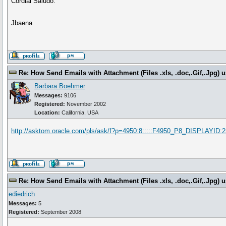
Cordial Saludo.
Jbaena
Re: How Send Emails with Attachment (Files .xls, .doc,.Gif,.Jpg
Barbara Boehmer
Messages:
9106
Registered:
November 2002
Location:
California, USA
http://asktom.oracle.com/pls/ask/f?p=4950:8:::::F4950_P8_DISPLAYID:
Re: How Send Emails with Attachment (Files .xls, .doc,.Gif,.Jpg
ediedrich
Messages:
5
Registered:
September 2008