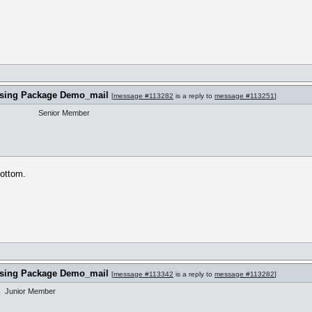
) using Package Demo_mail
[
message #113282
is a reply to
message #113251
]
Senior Member
bottom.
) using Package Demo_mail
[
message #113342
is a reply to
message #113282
]
Junior Member