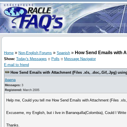
»
»
»
How Send Emails with At
Home
Non-English Forums
Spanish
Show:
Today's Messages
::
Polls
::
Message Navigator
E-mail to friend
How Send Emails with Attachment (Files .xls, .doc,.Gif,.Jpg) us
jbaena
Messages:
3
Registered:
March 2005
Help me, Could you tell me How Send Emails with Attachment (Files .xl
Excuseme, my English, but i live in Barranquilla(Colombia), Could I Write
Thanks.