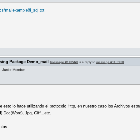
cs/mailexample8i_sql.txt
) using Package Demo_mail
[
message #113560
is a reply to
message #113503
]
Junior Member
 esto lo hace utilizando el protocolo Http, en nuestro caso los Archivos est
) Doc(Word), Jpg, Giff...etc.
ntas.