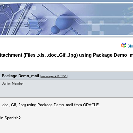
Blo
tachment (Files .xls, .doc,.Gif,.Jpg) using Package Demo_m
ing Package Demo_mail
[
message #113251
]
Junior Member
s, .doc,.Gif,.Jpg) using Package Demo_mail from ORACLE.
 in Spanish?.