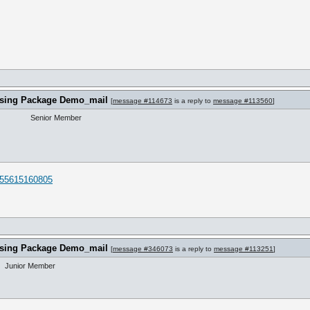
) using Package Demo_mail
[
message #114673
is a reply to
message #113560
]
Senior Member
255615160805
) using Package Demo_mail
[
message #346073
is a reply to
message #113251
]
Junior Member