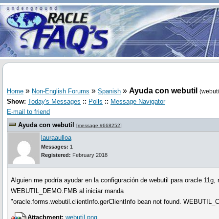
»
»
»
Ayuda con webutil
Home
Non-English Forums
Spanish
(webuti
Show:
Today's Messages
::
Polls
::
Message Navigator
E-mail to friend
Ayuda con webutil
[
message #668252
]
lauraaulloa
Messages:
1
Registered:
February 2018
Alguien me podría ayudar en la configuración de webutil para oracle 11g
WEBUTIL_DEMO.FMB al iniciar manda
"oracle.forms.webutil.clientInfo.gerClientInfo bean not found. WEB
Attachment:
webutil.png