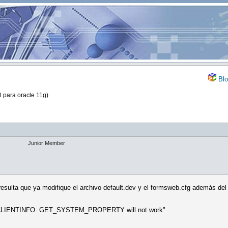
Blo
l para oracle 11g)
Junior Member
, resulta que ya modifique el archivo default.dev y el formsweb.cfg además d
UTIL_CLIENTINFO. GET_SYSTEM_PROPERTY will not work"