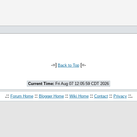
-=]
[=-
Back to Top
Current Time:
Fri Aug 07 12:05:59 CDT 2026
.::
::
::
::
::
::.
Forum Home
Blogger Home
Wiki Home
Contact
Privacy