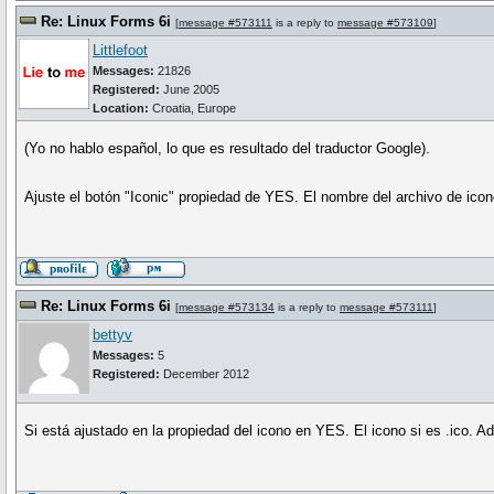
Re: Linux Forms 6i
[
message #573111
is a reply to
message #573109
]
Littlefoot
Messages:
21826
Registered:
June 2005
Location:
Croatia, Europe
(Yo no hablo español, lo que es resultado del traductor Google).
Ajuste el botón "Iconic" propiedad de YES. El nombre del archivo de icono d
Re: Linux Forms 6i
[
message #573134
is a reply to
message #573111
]
bettyv
Messages:
5
Registered:
December 2012
Si está ajustado en la propiedad del icono en YES. El icono si es .ico. A