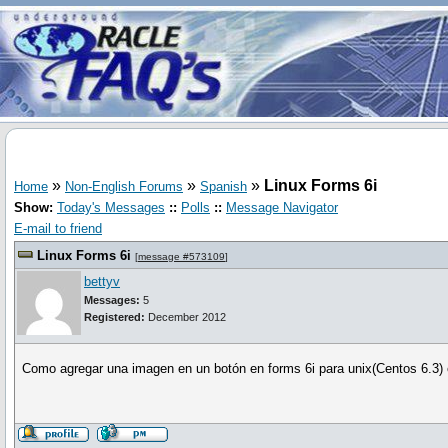
»
»
»
Linux Forms 6i
Home
Non-English Forums
Spanish
Show:
Today's Messages
::
Polls
::
Message Navigator
E-mail to friend
Linux Forms 6i
[
message #573109
]
bettyv
Messages:
5
Registered:
December 2012
Como agregar una imagen en un botón en forms 6i para unix(Centos 6.3) e