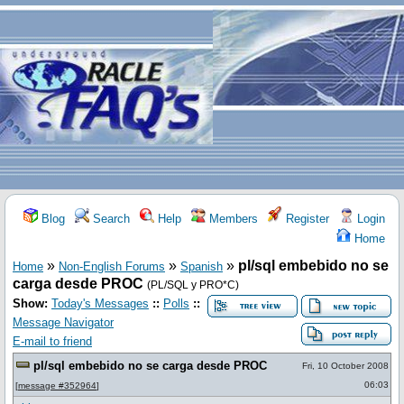
Blog
Search
Help
Members
Register
Login
Home
»
»
»
pl/sql embebido no se
Home
Non-English Forums
Spanish
carga desde PROC
(PL/SQL y PRO*C)
Show:
Today's Messages
::
Polls
::
Message Navigator
E-mail to friend
pl/sql embebido no se carga desde PROC
Fri, 10 October 2008
06:03
[
message #352964
]